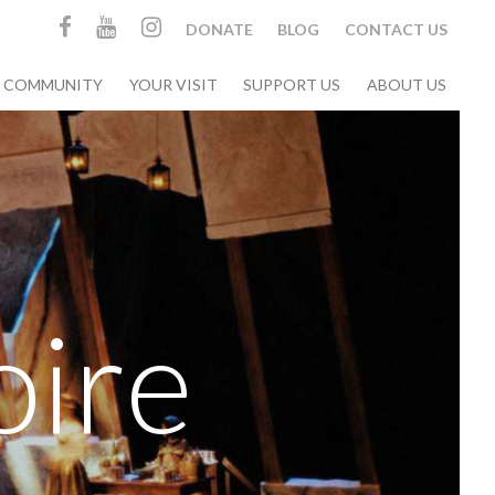
DONATE
BLOG
CONTACT US
& COMMUNITY
YOUR VISIT
SUPPORT US
ABOUT US
oire