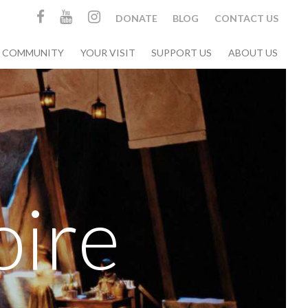
DONATE
BLOG
CONTACT US
& COMMUNITY
YOUR VISIT
SUPPORT US
ABOUT US
oire