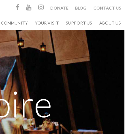
DONATE
BLOG
CONTACT US
& COMMUNITY
YOUR VISIT
SUPPORT US
ABOUT US
oire